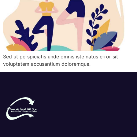
Sed ut perspiciatis unde omnis iste natus error sit
voluptatem accusantium doloremque.