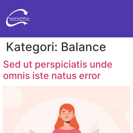
Kategori:
Balance
Sed ut perspiciatis unde
omnis iste natus error